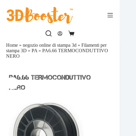
Salta
al
contenuto
Carrello
Home
»
negozio online di stampa 3d
»
Filamenti per
stampa 3D
»
PA
»
PA6.66 TERMOCONDUTTIVO
NERO