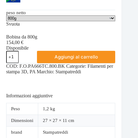
peso netto
Svuota
Bobina da 800g
154,00
€
Disponibile
PA6.66
Aggiungi al carrello
TERMOCONDUTTIVO
NERO
COD:
F.O.PA666TC.800.BK
Categorie:
Filamenti per
quantità
stampa 3D
,
PA
Marchio:
Stampatreddi
Informazioni aggiuntive
Peso
1,2 kg
Dimensioni
27 × 27 × 11 cm
brand
Stampatreddi