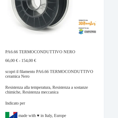
PA6.66 TERMOCONDUTTIVO NERO
Fascia
66,00
€
-
154,00
€
di
prezzo:
scopri il filamento PA6.66 TERMOCONDUTTIVO
da
ceramica Nero
66,00 €
a
Resistenza alla temperatura, Resistenza a sostanze
154,00 €
chimiche, Resistenza meccanica
Indicato per
made with ♥ in Italy, Europe