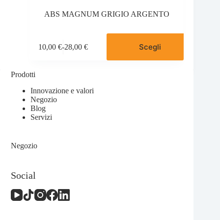
ABS MAGNUM GRIGIO ARGENTO
Questo
Scegli
10,00
€
-
28,00
€
prodotto
Fascia
ha
di
più
prezzo:
Prodotti
varianti.
da
Le
10,00 €
Innovazione e valori
opzioni
a
Negozio
possono
28,00 €
Blog
essere
Servizi
scelte
nella
pagina
Negozio
del
prodotto
Social