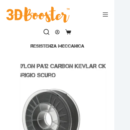
Salta
al
contenuto
Carrello
Resistenza meccanica