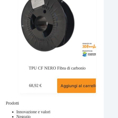
pagina
del
prodotto
TPU CF NERO Fibra di carbonio
Aggiungi al carrello
68,92
€
Prodotti
Innovazione e valori
Negozio