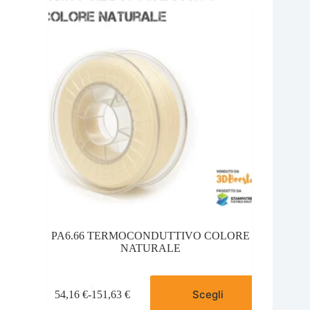
opzioni
a
possono
80,00 €
essere
scelte
nella
pagina
del
prodotto
PA6.66 TERMOCONDUTTIVO COLORE
NATURALE
Questo
Scegli
54,16
€
-
151,63
€
prodotto
Fascia
ha