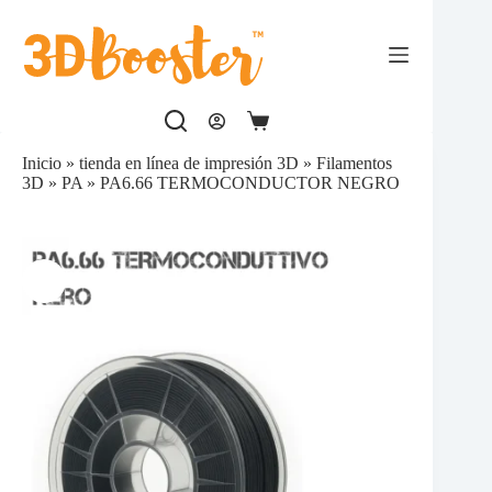
Saltar
al
contenido
Carro
de
Inicio
»
tienda en línea de impresión 3D
»
Filamentos
compra
3D
»
PA
»
PA6.66 TERMOCONDUCTOR NEGRO