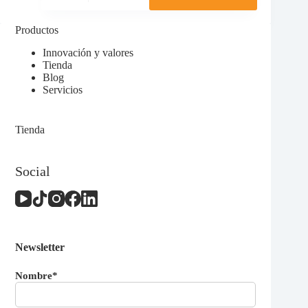
tiene
de
múltiples
precios:
Productos
variantes.
desde
Las
10,00 €
Innovación y valores
opciones
hasta
Tienda
se
23,52 €
Blog
pueden
Servicios
elegir
en
la
Tienda
página
de
producto
Social
Newsletter
Nombre*