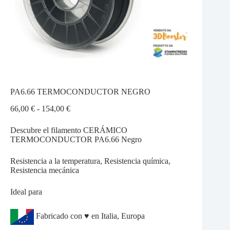
PA6.66 TERMOCONDUCTOR NEGRO
Rango
66,00
€
-
154,00
€
de
precios:
Descubre el filamento CERÁMICO
desde
TERMOCONDUCTOR PA6.66 Negro
66,00 €
hasta
Resistencia a la temperatura, Resistencia química,
154,00 €
Resistencia mecánica
Ideal para
Fabricado con ♥ en Italia, Europa