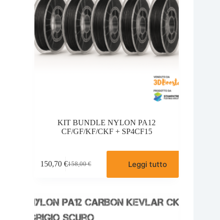
del
prodotto
KIT BUNDLE NYLON PA12
CF/GF/KF/CKF + SP4CF15
Leggi tutto
150,70
€
158,00
€
Il
Il
prezzo
prezzo
originale
attuale
era:
è:
158,00 €.
150,70 €.