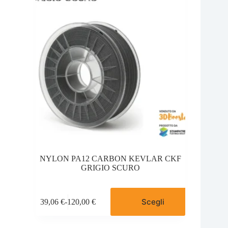
NYLON PA12 CARBON KEVLAR CKF
GRIGIO SCURO
Questo
Scegli
39,06
€
-
120,00
€
prodotto
Fascia
ha
di
più
prezzo: