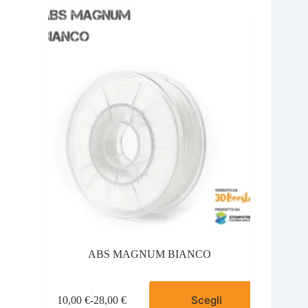
ABS MAGNUM BIANCO
Questo
Scegli
10,00
€
-
28,00
€
prodotto
Fascia