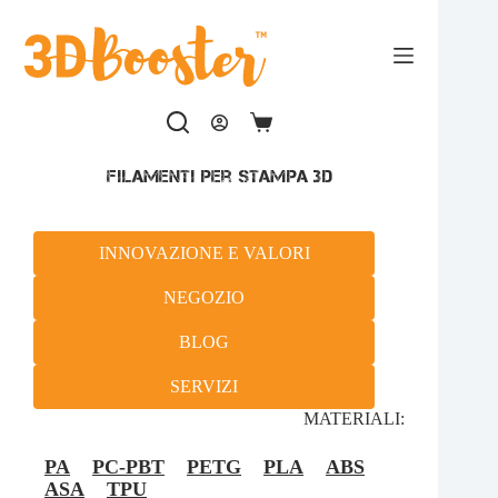
Salta
al
contenuto
Carrello
Filamenti per stampa 3D
INNOVAZIONE E VALORI
NEGOZIO
BLOG
SERVIZI
MATERIALI:
PA
PC-PBT
PETG
PLA
ABS
ASA
TPU