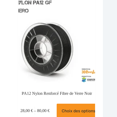
options
38,00 €
peuvent
être
choisies
sur
la
page
du
produit
PA12 Nylon Renforcé Fibre de Verre Noir
Ce
Choix des options
28,00
€
–
80,00
€
produit
Plage
a