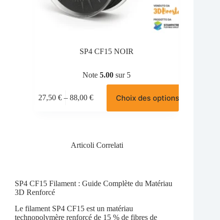
SP4 CF15 NOIR
Note
5.00
sur 5
Ce
Choix des options
27,50
€
–
88,00
€
produit
Plage
a
de
plusieurs
prix :
variations.
27,50 €
Les
à
options
Articoli Correlati
88,00 €
peuvent
être
choisies
sur
SP4 CF15 Filament : Guide Complète du Matériau
la
3D Renforcé
page
du
Le filament SP4 CF15 est un matériau
produit
technopolymère renforcé de 15 % de fibres de