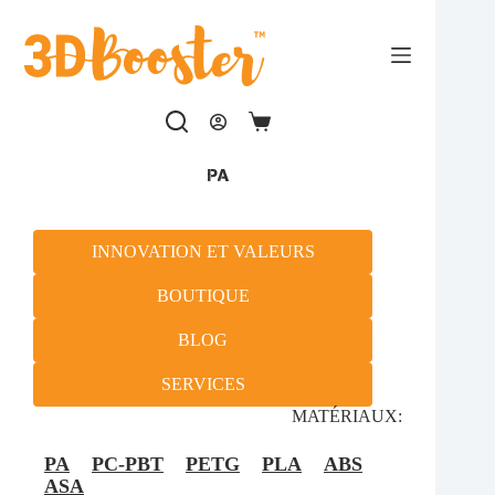
Passer
au
contenu
Panier
d’achat
PA
INNOVATION ET VALEURS
BOUTIQUE
BLOG
SERVICES
MATÉRIAUX:
PA
PC-PBT
PETG
PLA
ABS
ASA