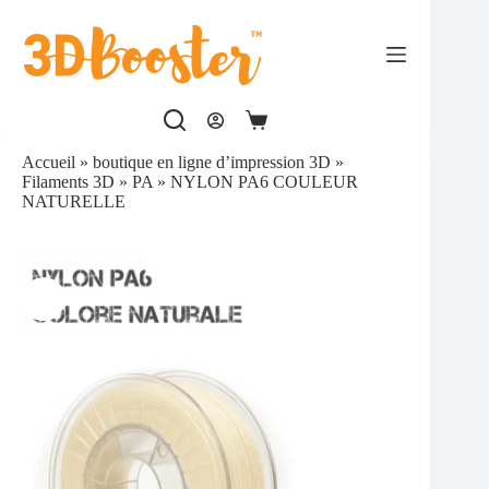
Passer
au
contenu
Panier
d’achat
Accueil
»
boutique en ligne d’impression 3D
»
Filaments 3D
»
PA
»
NYLON PA6 COULEUR
NATURELLE