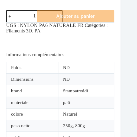
quantité
Ajouter au panier
de
NYLON
UGS :
NYLON-PA6-NATURALE-FR
Catégories :
PA6
Filaments 3D
,
PA
COULEUR
NATURELLE
Informations complémentaires
Poids
ND
Dimensions
ND
brand
Stampatreddi
materiale
pa6
colore
Naturel
peso netto
250g
,
800g