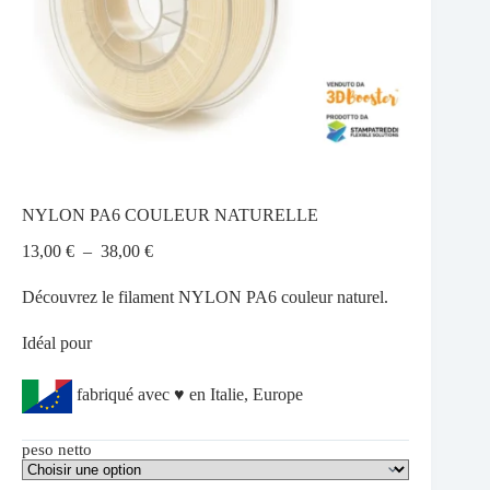
NYLON PA6 COULEUR NATURELLE
Plage
13,00
€
–
38,00
€
de
prix :
Découvrez le filament NYLON PA6 couleur naturel.
13,00 €
à
Idéal pour
38,00 €
fabriqué avec ♥ en Italie, Europe
peso netto