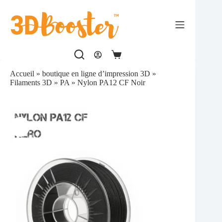
Passer
au
contenu
Panier
d’achat
Accueil
»
boutique en ligne d’impression 3D
»
Filaments 3D
»
PA
»
Nylon PA12 CF Noir