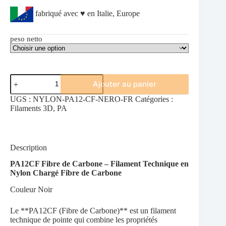
fabriqué avec ♥ en Italie, Europe
peso netto
quantité
Ajouter au panier
de
Nylon
UGS :
NYLON-PA12-CF-NERO-FR
Catégories :
PA12
Filaments 3D
,
PA
CF
Noir
Description
PA12CF Fibre de Carbone – Filament Technique en
Nylon Chargé Fibre de Carbone
Couleur Noir
Le **PA12CF (Fibre de Carbone)** est un filament
technique de pointe qui combine les propriétés