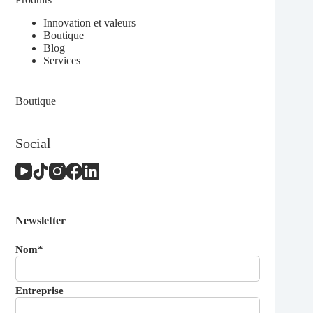
variations.
10,00 €
Les
à
Innovation et valeurs
options
28,95 €
Boutique
peuvent
Blog
être
Services
choisies
sur
la
Boutique
page
du
produit
Social
Newsletter
Nom*
Entreprise