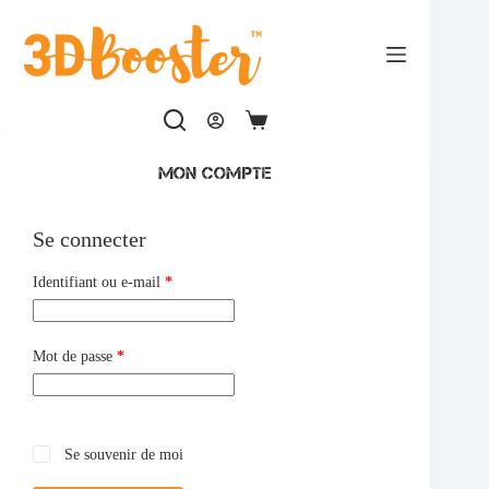
Passer
au
contenu
Panier
d’achat
mon compte
Se connecter
Obligatoire
Identifiant ou e-mail
*
Obligatoire
Mot de passe
*
Se souvenir de moi