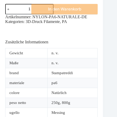
NYLON
In den Warenkorb
PA6
NATURFARBE
Artikelnummer:
NYLON-PA6-NATURALE-DE
Menge
Kategorien:
3D-Druck Filamente
,
PA
Zusätzliche Informationen
Gewicht
n. v.
Maße
n. v.
brand
Stampatreddi
materiale
pa6
colore
Natürlich
peso netto
250g
,
800g
ugello
Messing