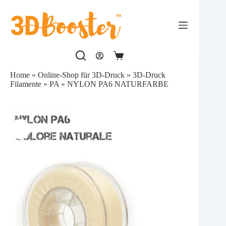
Zum
Inhalt
springen
Warenkorb
Home
»
Online-Shop für 3D-Druck
»
3D-Druck
Filamente
»
PA
»
NYLON PA6 NATURFARBE