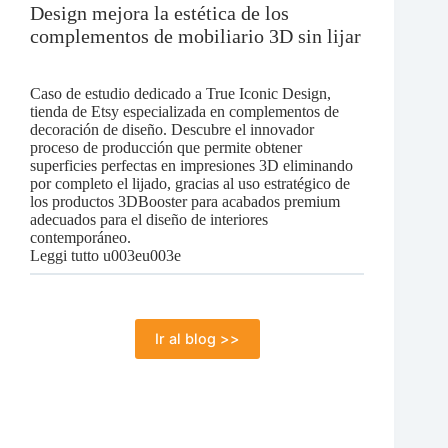
Design mejora la estética de los
dedicado
complementos de mobiliario 3D sin lijar
a
la
fabricación
aditiva
Caso de estudio dedicado a True Iconic Design,
para
tienda de Etsy especializada en complementos de
todos
decoración de diseño. Descubre el innovador
proceso de producción que permite obtener
superficies perfectas en impresiones 3D eliminando
por completo el lijado, gracias al uso estratégico de
los productos 3DBooster para acabados premium
adecuados para el diseño de interiores
contemporáneo.
:
Leggi tutto u003eu003e
Caso
de
estudio:
cómo
Ir al blog >>
True
Iconic
Design
mejora
la
estética