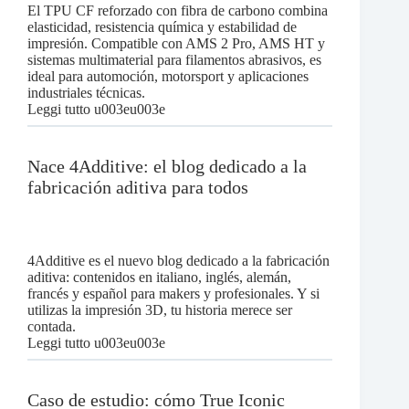
El TPU CF reforzado con fibra de carbono combina
elasticidad, resistencia química y estabilidad de
impresión. Compatible con AMS 2 Pro, AMS HT y
sistemas multimaterial para filamentos abrasivos, es
ideal para automoción, motorsport y aplicaciones
industriales técnicas.
:
Leggi tutto u003eu003e
TPU
CF
compatible
Nace 4Additive: el blog dedicado a la
con
fabricación aditiva para todos
AMS:
el
filamento
técnico
para
4Additive es el nuevo blog dedicado a la fabricación
automoción
aditiva: contenidos en italiano, inglés, alemán,
y
francés y español para makers y profesionales. Y si
motorsport
utilizas la impresión 3D, tu historia merece ser
contada.
:
Leggi tutto u003eu003e
Nace
4Additive:
el
Caso de estudio: cómo True Iconic
blog