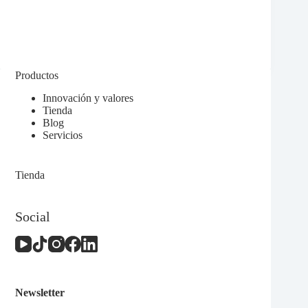
de
los
complementos
de
mobiliario
3D
Productos
sin
lijar
Innovación y valores
Tienda
Blog
Servicios
Tienda
Social
Newsletter