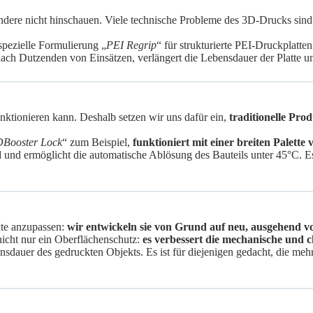
ndere nicht hinschauen. Viele technische Probleme des 3D-Drucks sind 
spezielle Formulierung „
PEI Regrip
“ für strukturierte PEI-Druckplatte
nach Dutzenden von Einsätzen, verlängert die Lebensdauer der Platte un
unktionieren kann. Deshalb setzen wir uns dafür ein,
traditionelle Pro
DBooster Lock
“ zum Beispiel,
funktioniert mit einer breiten Palette
und ermöglicht die automatische Ablösung des Bauteils unter 45°C. Es i
kte anzupassen:
wir entwickeln sie von Grund auf neu, ausgehend v
 nicht nur ein Oberflächenschutz:
es verbessert die mechanische und c
nsdauer des gedruckten Objekts. Es ist für diejenigen gedacht, die mehr