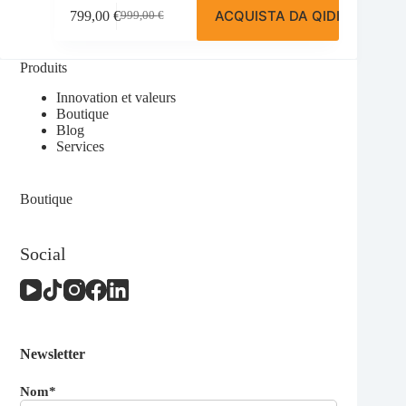
ACQUISTA DA QIDI
799,00
€
999,00
€
Le
Le
prix
prix
initial
actuel
Produits
était :
est :
999,00 €.
799,00 €.
Innovation et valeurs
Boutique
Blog
Services
Boutique
Social
Newsletter
Nom*