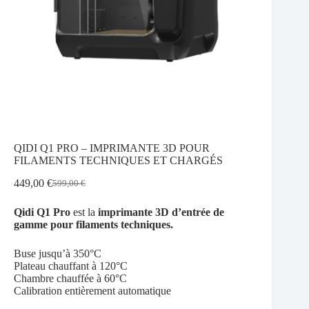
QIDI Q1 PRO – IMPRIMANTE 3D POUR
FILAMENTS TECHNIQUES ET CHARGÉS
449,00
€
599,00
€
Le
Le
prix
prix
Qidi Q1 Pro
est la
imprimante 3D d’entrée de
initial
actuel
gamme pour filaments techniques.
était :
est :
599,00 €.
449,00 €.
Buse jusqu’à 350°C
Plateau chauffant à 120°C
Chambre chauffée à 60°C
Calibration entièrement automatique