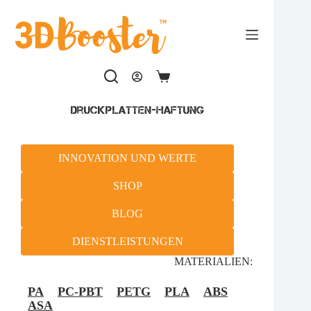
Zum
Inhalt
springen
Warenkorb
Druckplatten-Haftung
INNOVATION UND WERTE
SHOP
BLOG
DIENSTLEISTUNGEN
MATERIALIEN:
PA
PC-PBT
PETG
PLA
ABS
ASA