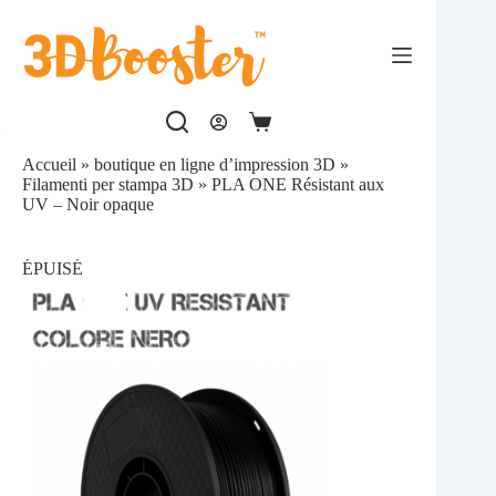
Passer
au
contenu
Panier
d’achat
Accueil
»
boutique en ligne d’impression 3D
»
Filamenti per stampa 3D
»
PLA ONE Résistant aux
UV – Noir opaque
ÉPUISÉ