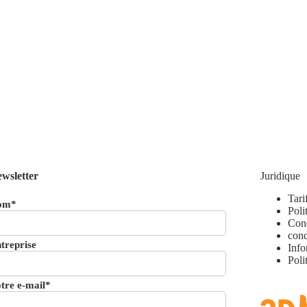
wsletter
Juridique
Tari
om*
Poli
Cond
cond
treprise
Info
Poli
tre e-mail*