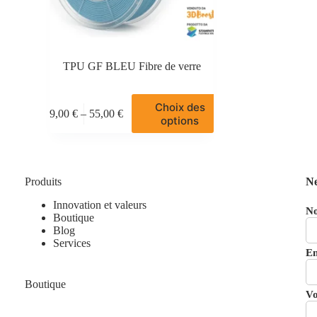
TPU GF BLEU Fibre de verre
Ce
Choix des
19,00
€
–
55,00
€
produit
Plage
options
a
de
plusieurs
prix :
variations.
19,00 €
Les
à
options
Produits
Ne
55,00 €
peuvent
Innovation et valeurs
être
N
Boutique
choisies
Blog
sur
Services
la
En
page
du
produit
Boutique
Vo