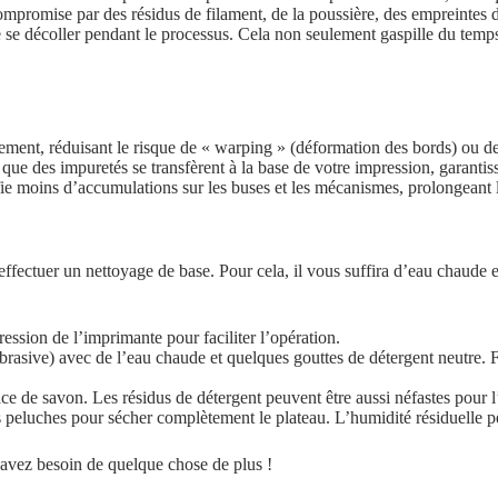
st compromise par des résidus de filament, de la poussière, des empreintes
e se décoller pendant le processus. Cela non seulement gaspille du temps
ment, réduisant le risque de « warping » (déformation des bords) ou d
que des impuretés se transfèrent à la base de votre impression, garantis
ie moins d’accumulations sur les buses et les mécanismes, prolongeant 
effectuer un nettoyage de base. Pour cela, il vous suffira d’eau chaude 
ession de l’imprimante pour faciliter l’opération.
asive) avec de l’eau chaude et quelques gouttes de détergent neutre. Fr
ce de savon. Les résidus de détergent peuvent être aussi néfastes pour l
s peluches pour sécher complètement le plateau. L’humidité résiduelle p
 avez besoin de quelque chose de plus !