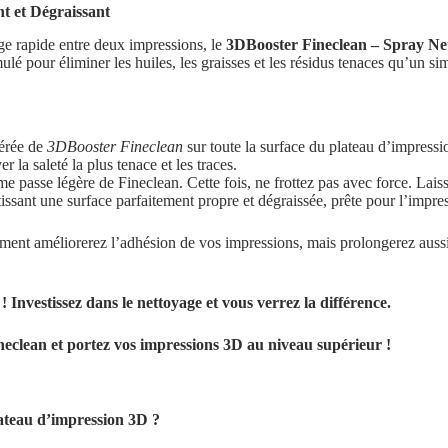
t et Dégraissant
age rapide entre deux impressions, le
3DBooster Fineclean – Spray Net
ulé pour éliminer les huiles, les graisses et les résidus tenaces qu’un si
érée de
3DBooster Fineclean
sur toute la surface du plateau d’impressio
 la saleté la plus tenace et les traces.
passe légère de Fineclean. Cette fois, ne frottez pas avec force. Laiss
issant une surface parfaitement propre et dégraissée, prête pour l’impre
ent améliorerez l’adhésion de vos impressions, mais prolongerez aussi 
 Investissez dans le nettoyage et vous verrez la différence.
eclean et portez vos impressions 3D au niveau supérieur !
lateau d’impression 3D ?