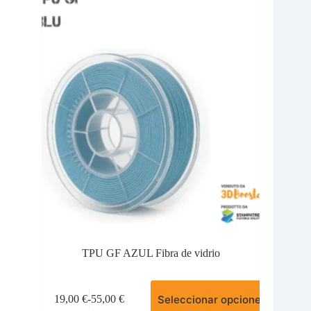
se
80,00 €
pueden
elegir
en
la
página
de
producto
TPU GF AZUL Fibra de vidrio
Este
Seleccionar opciones
19,00
€
-
55,00
€
producto
Rango