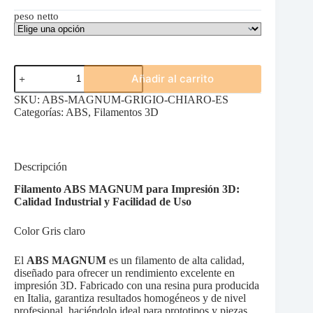
peso netto
ABS
Añadir al carrito
MAGNUM
GRIS
SKU:
ABS-MAGNUM-GRIGIO-CHIARO-ES
CLARO
Categorías:
ABS
,
Filamentos 3D
cantidad
Descripción
Filamento ABS MAGNUM para Impresión 3D:
Calidad Industrial y Facilidad de Uso
Color Gris claro
El
ABS MAGNUM
es un filamento de alta calidad,
diseñado para ofrecer un rendimiento excelente en
impresión 3D. Fabricado con una resina pura producida
en Italia, garantiza resultados homogéneos y de nivel
profesional, haciéndolo ideal para prototipos y piezas