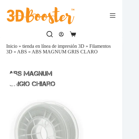
Saltar
al
contenido
Carro
de
Inicio
»
tienda en línea de impresión 3D
»
Filamentos
compra
3D
»
ABS
»
ABS MAGNUM GRIS CLARO