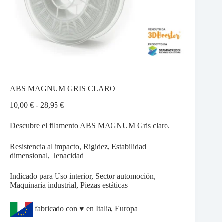
ABS MAGNUM GRIS CLARO
Rango
10,00
€
-
28,95
€
de
precios:
Descubre el filamento ABS MAGNUM Gris claro.
desde
10,00 €
Resistencia al impacto, Rigidez, Estabilidad
hasta
dimensional, Tenacidad
28,95 €
Indicado para Uso interior, Sector automoción,
Maquinaria industrial, Piezas estáticas
fabricado con ♥ en Italia, Europa