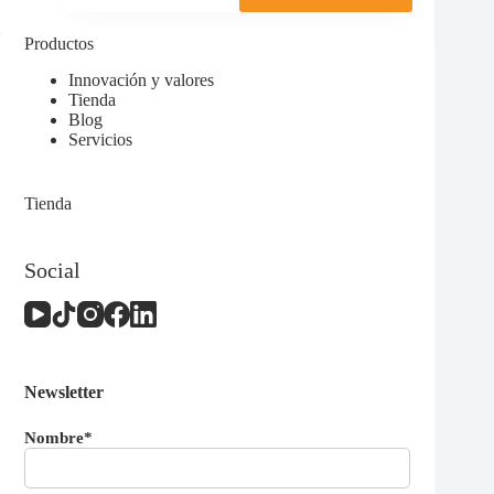
tiene
de
múltiples
precios:
Productos
variantes.
desde
Las
19,00 €
Innovación y valores
opciones
hasta
Tienda
se
55,00 €
Blog
pueden
Servicios
elegir
en
la
Tienda
página
de
producto
Social
Newsletter
Nombre*