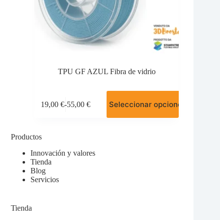
TPU GF AZUL Fibra de vidrio
Este
Seleccionar opciones
19,00
€
-
55,00
€
producto
Rango
tiene
de
múltiples
precios:
variantes.
desde
Productos
Las
19,00 €
opciones
hasta
Innovación y valores
se
55,00 €
Tienda
pueden
Blog
elegir
Servicios
en
la
página
Tienda
de