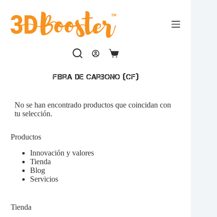
Saltar
al
contenido
Carro
de
compra
Fibra de Carbono (CF)
No se han encontrado productos que coincidan con
tu selección.
Productos
Innovación y valores
Tienda
Blog
Servicios
Tienda