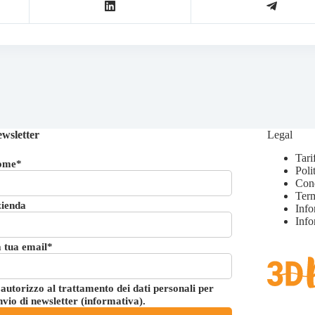
wsletter
Legal
Tari
ome*
Poli
Cond
Term
ienda
Info
Info
 tua email*
autorizzo al trattamento dei dati personali per
invio di newsletter (
informativa
).